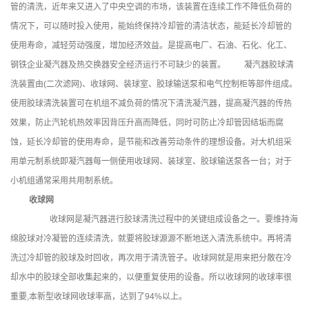
管的清洗，近年来又进入了中央空调的市场，该装置在连续工作不降低负荷的
情况下，可以随时投入使用，能始终保持冷却管的清洁状态，能延长冷却管的
使用寿命，减轻劳动强度，增加经济效益。是提高电厂、石油、石化、化工、
钢铁企业凝汽器及热交换器安全经济运行不可缺少的装置。 凝汽器胶球清
洗装置由(二次滤网)、收球网、装球室、胶球输送泵和电气控制柜等部件组成。
使用胶球清洗装置可在机组不减负荷的情况下清洗凝汽器，提高凝汽器的传热
效果，防止汽轮机热效率因背压升高而降低，同时可防止冷却管因结垢而腐
蚀，延长冷却管的使用寿命，是节能和改善劳动条件的理想设备。对大机组采
用单元制系统即凝汽器每一侧使用收球网、装球室、胶球输送泵各一台；对于
小机组通常采用共用制系统。
收球网
收球网是凝汽器进行胶球清洗过程中的关键组成设备之一。要维持海
绵胶球对冷凝管的连续清洗，就要将胶球源源不断地送入清洗系统中。再将清
洗过冷却管的胶球及时回收，再次用于清洗管子。收球网就是用来把分散在冷
却水中的胶球全部收集起来的，以便重复使用的设备。所以收球网的收球率很
重要,本新型收球网收球率高，达到了94%以上。