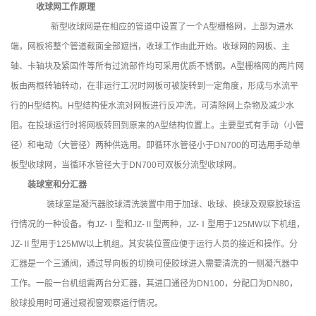
收球网工作原理
新型收球网是在相应的管道中设置了一个A型栅格网，上部为进水
端，网板将整个管道截面全部遮挡，收球工作由此开始。收球网的网板、主
轴、卡轴块及紧固件等所有过流部件均可采用优质不锈钢。A型栅格网的两片网
板由两根转轴转动，在非运行工况时网板可被旋转到一定角度，形成与水流平
行的H型结构。H型结构使水流对网板进行反冲洗，可清除网上杂物及减少水
阻。在投球运行时将网板转回到原来的A型结构位置上。主要型式有手动（小管
径）和电动（大管径）两种供选用。即循环水管径小于DN700的可选用手动单
板型收球网，当循环水管径大于DN700可双板分流型收球网。
装球室和分汇器
装球室是凝汽器胶球清洗装置中用于加球、收球、换球及观察胶球运
行情况的一种设备。有JZ-Ⅰ型和JZ-Ⅱ型两种，JZ-Ⅰ型用于125MW以下机组，
JZ-Ⅱ型用于125MW以上机组。其安装位置应便于运行人员的接近和操作。分
汇器是一个三通阀，通过导向板的切换可使胶球进入需要清洗的一侧凝汽器中
工作。一般一台机组需两台分汇器，其进口通径为DN100，分配口为DN80，
胶球投用时可通过窥视窗观察运行情况。