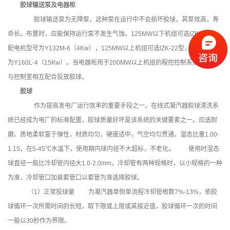
胶球输送泵及电器柜
胶球输送泵为无障泵，这种泵在运行中不会损坏胶球，其泵效高，寿
命长。布置时，应能保持运行泵不发生气蚀。125MW以下机组可选IZK-11型，
配电机型号为Y132M-6（4Kw），125MW以上机组可选IZK-22型，配电机型号
为Y160L-4（15Kw）。当电器柜用于200MW以上机组的程控控制系统时，可
与控制室相互配合投放胶球。
胶球
作为提高发电厂运行效率的重要手段之一，在线式凝汽器胶球清洗系
统已经成为电厂的标准配置，胶球质量好坏是该系统的关键要素之一。应选耐
磨、质地柔软富于弹性，材质均匀，硬度适中，气空均匀贯通，湿态比重1.00-
1.15，在5-45℃水温下，使用期内球内径不大超标，不老化。 使用时湿态
球直径一般比冷却管内径大1.0-2.0mm，冷却管有两种规格时，以小规格的一种
为准，冷却管口加装套管口以套管为准选择胶球。
（1）正常投球量 为凝汽器单侧单流程冷却管根数7%-13%，依胶
球循环一次所需时间的长短，取下限或上限或其接近值，胶球循环一次的时间
一般以30秒作为界限。