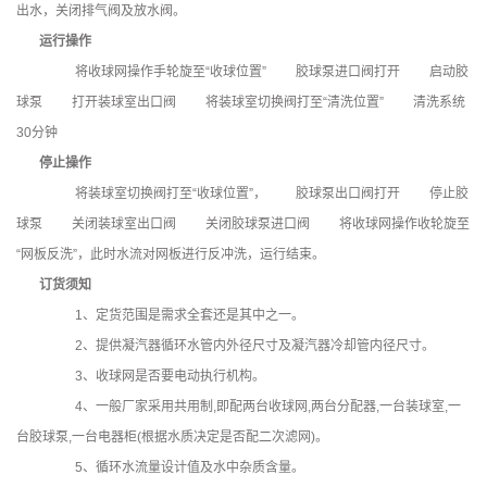
出水，关闭排气阀及放水阀。
运行操作
将收球网操作手轮旋至“收球位置” 胶球泵进口阀打开 启动胶
球泵 打开装球室出口阀 将装球室切换阀打至“清洗位置” 清洗系统
30分钟
停止操作
将装球室切换阀打至“收球位置”， 胶球泵出口阀打开 停止胶
球泵 关闭装球室出口阀 关闭胶球泵进口阀 将收球网操作收轮旋至
“网板反洗”，此时水流对网板进行反冲洗，运行结束。
订货须知
1、定货范围是需求全套还是其中之一。
2、提供凝汽器循环水管内外径尺寸及凝汽器冷却管内径尺寸。
3、收球网是否要电动执行机构。
4、一般厂家采用共用制,即配两台收球网,两台分配器,一台装球室,一
台胶球泵,一台电器柜(根据水质决定是否配二次滤网)。
5、循环水流量设计值及水中杂质含量。