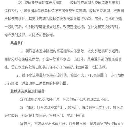
（2）胶球补充周期或更换周期 胶球补充周期为胶球清洗系统累计
运行7次，也可根据本单位具体情况不同调整补充周期。胶球更换周期，根据国
产球使用统计，其更换周期为胶球清洗系统累计运行60次。另外，在水中浸泡
一段时间后，个别胶球可能胀大过多，致使直径超标，在补充和更换胶球时，
均应及时换掉，以防冷却管被堵。
具备条件
1、凝汽器水室中隔板的窜通缝隙应予消除，以免引起循环水短路，
而部分球在该缝处停留。水室中除循环水进、出口外，其余通外部的管道或盲
孔，需在水室内壁管口加装孔径不小于7mm的球面网罩，以防逃球。
2、循环水流量最好保持在设计值，偏差不大于+15%范围内，亦可根据
运行经验，适当调整上述数值的控制范围。
胶球清洗系统运行操作
1) 胶球用温水浸泡24小时，对浸泡后不合格的球去出不用。
2) 加球：打开装球室放气门，放水门，将装球室上盖打开，放入泡
好的胶球，然后将上盖压好，将放气门、放水门关闭。
3) 排气，将装球室出水阀打开，打开排气阀，将装球室内气排掉直至