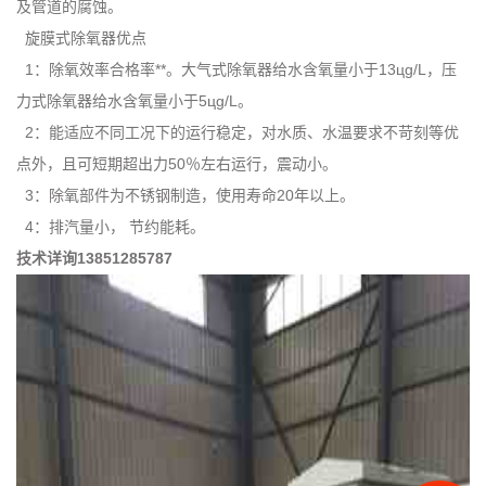
及管道的腐蚀。
旋膜式除氧器优点
1：除氧效率合格率**。大气式除氧器给水含氧量小于13цɡ/L，压
力式
除氧器给水含氧量小于5цɡ/L。
2：能适应不同工况下的运行稳定，对水质、水温要求不苛刻等优
点外，
且可短期超出力50％左右运行，震动小。
3：除氧部件为不锈钢制造，使用寿命20年以上。
4：排汽量小， 节约能耗。
技术详询13851285787