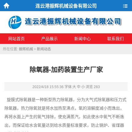
连云港振辉机械设备有限公司
首页
导航
网站首页
产品展示
新闻中心
联系我们
所在位置:
振辉机械
>
新闻动态
除氧器-加药装置生产厂家
2022/4/18 15:55:36 字体:
大
中
小
浏览
283
旋膜式除氧器是一种新型热力除氧器，分为大气式除氧器和压力式
除
氧器，热力除氧就是将水加热至沸点，氧的溶解度减小而逸出，
再将水面上
产生的氧气排除，使充满蒸汽，如此使水中氧气不断逸
出，而保证给水含氧
量达到给水质量标准要求，防止锅炉、省煤器